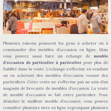
Plusieurs raisons poussent les gens à acheter ou à
commander des meubles d’occasion en ligne. Mais
vous pouvez aussi faire un échange de
meuble
d’occasion de particulier à particulier
pour plus de
fiabilité dans la vente. L’échange s’effectue en vendant
ou en achetant des meubles d’occasion venant des
particuliers. Cette vente ne s’effectue pas au sein d’un
magasin de brocante de meubles d’occasion. La vente
de meuble d’occasion se fait entre particulier. Pour
dénicher le meilleur meuble d’occasion, vous pouvez
consulter plusieurs sites en ligne regroupant plusieurs