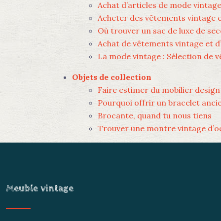
Achat d’articles de mode vintage 
Acheter des vêtements vintage e
Où trouver un sac de luxe de se
Achat de vêtements vintage et d
La mode vintage : Sélection de 
Objets de collection
Faire estimer du mobilier design
Pourquoi offrir un bracelet anci
Brocante, quand tu nous tiens
Trouver une montre vintage d’
Meuble vintage