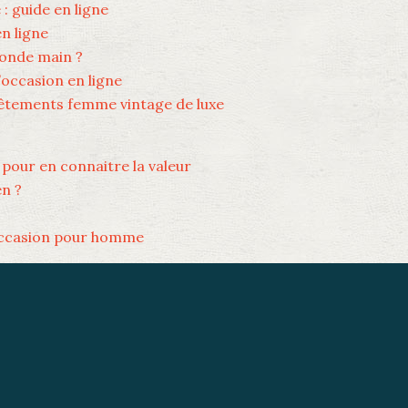
: guide en ligne
n ligne
conde main ?
’occasion en ligne
vêtements femme vintage de luxe
 pour en connaitre la valeur
en ?
occasion pour homme