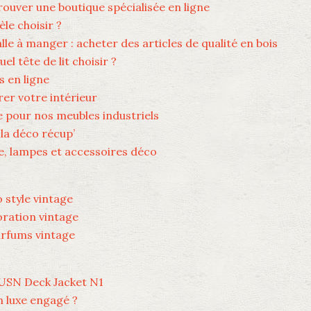
rouver une boutique spécialisée en ligne
èle choisir ?
alle à manger : acheter des articles de qualité en bois
l tête de lit choisir ?
s en ligne
er votre intérieur
ie pour nos meubles industriels
la déco récup’
e, lampes et accessoires déco
 style vintage
oration vintage
arfums vintage
t USN Deck Jacket N1
n luxe engagé ?